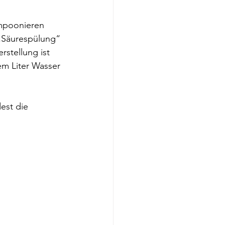
mpoonieren 
„Säurespülung“ 
stellung ist 
em Liter Wasser 
est die 