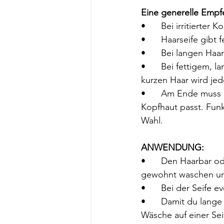
Eine generelle Empfehl
•	Bei irritierter
•	Haarseife gib
•	Bei langen Haa
•	Bei fettigem, langem Haar wird meist festes Haarshampoo angewendet. Bei fettigem, 
kurzen Haar wird je
•	Am Ende muss man selbst probieren was am besten zu dir, deinem Haar und deiner 
Kopfhaut passt. Funk
Wahl.
ANWENDUNG: 
•	Den Haarbar oder die Haarseife im feuchten Haar aufschäumen und die Haare wie 
gewohnt waschen un
•	Bei der Seife 
•	Damit du lange Freude an der Seife oder am Haarbar hast, bitte diese nach der 
Wäsche auf einer Sei