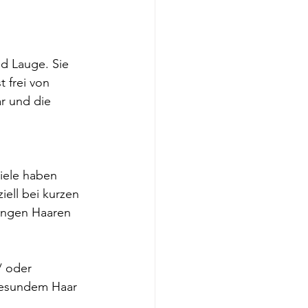
d Lauge. Sie 
t frei von 
r und die 
iele haben 
ell bei kurzen 
langen Haaren 
/ oder 
gesundem Haar 