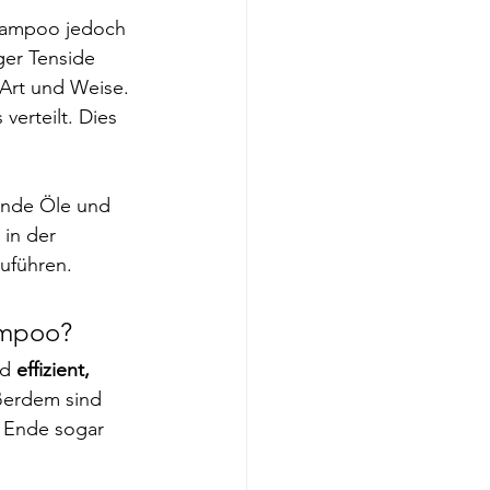
Shampoo jedoch 
er Tenside 
Art und Weise. 
verteilt. Dies 
ende Öle und 
 in der 
uführen.
hampoo?
d 
effizient, 
ßerdem sind 
m Ende sogar 