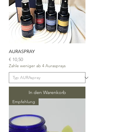
AURASPRAY
Preis
€ 10,50
Zahle weniger ab 4 Aurasprays
In den Warenkorb
Empfehlung