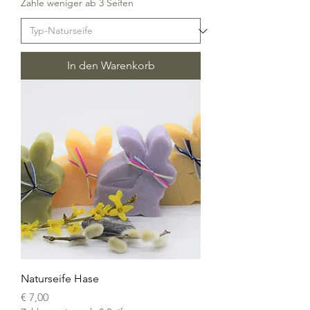
Zahle weniger ab 3 Seifen
In den Warenkorb
Naturseife Hase
Preis
€ 7,00