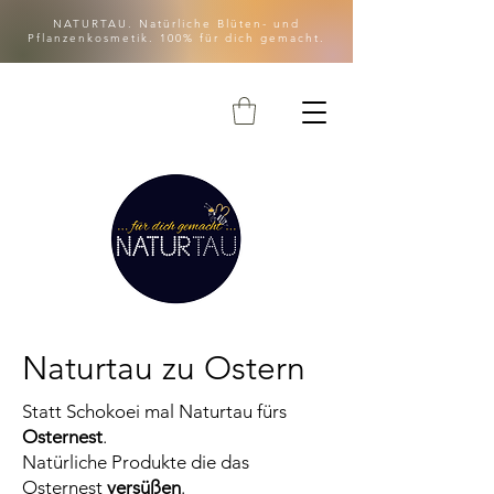
NATURTAU. Natürliche Blüten- und
Pflanzenkosmetik. 100% für dich gemacht.
Naturtau zu Ostern
Statt Schokoei mal Naturtau fürs
Osternest
.
Natürliche Produkte die das
Osternest
versüßen
.