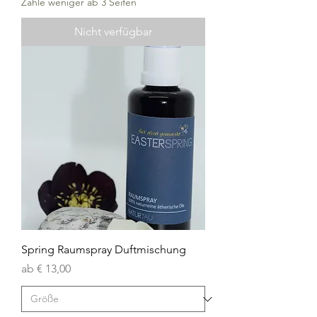
Zahle weniger ab 3 Seifen
Nicht verfügbar
Spring Raumspray Duftmischung
Sale-Preis
ab
€ 13,00