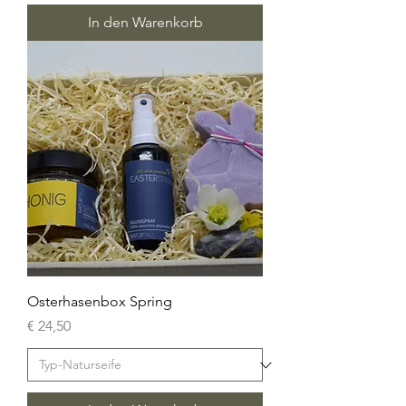
In den Warenkorb
Osterhasenbox Spring
Preis
€ 24,50