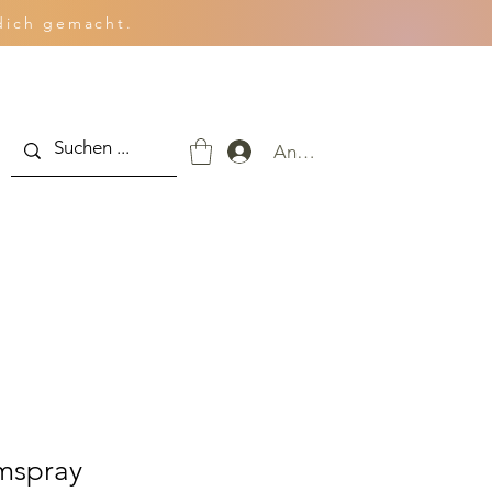
dich gemacht.
Anmelden
mspray