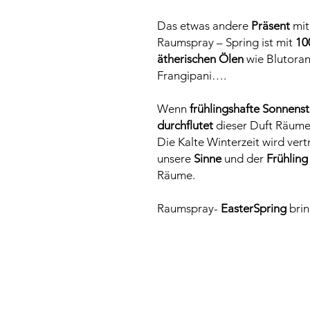
Das etwas andere
Präsent
mi
Raumspray – Spring ist mit
10
ätherischen Ölen
wie Blutora
Frangipani….
Wenn
frühlingshafte Sonnenst
durchflutet
dieser Duft Räum
Die Kalte Winterzeit wird vert
unsere
Sinne
und der
Frühlin
Räume.
Raumspray-
EasterSpring
bri