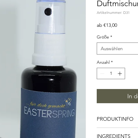
Duftmischu
Artikelnummer: D31
Sale-
ab
€13,00
Preis
Größe
*
Auswählen
Anzahl
*
In 
PRODUKTINFO
INGREDIENTS