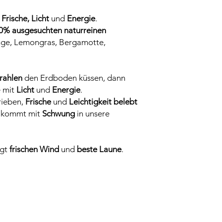
t
Frische, Licht
und
Energie
.
0% ausgesuchten naturreinen
nge, Lemongras, Bergamotte,
rahlen
den Erdboden küssen, dann
e mit
Licht
und
Energie
.
rieben,
Frische
und
Leichtigkeit belebt
g
kommt mit
Schwung
in unsere
ngt
frischen Wind
und
beste Laune
.