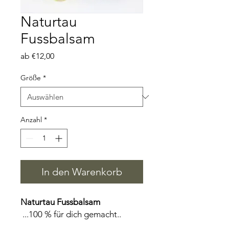
Naturtau
Fussbalsam
Sale-
ab
€12,00
Preis
Größe
*
Anzahl
*
In den Warenkorb
Naturtau Fussbalsam
...100 % für dich gemacht..