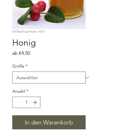
Artikelnummer: H01
Honig
Sale-
ab
€4,50
Preis
Größe
*
Anzahl
*
In den Warenkorb