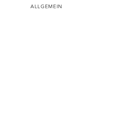
ALLGEMEIN
AGB
Datenschutz
Versand & Rückgabe
Cookies
Impressum
NATURTAU
Über Naturtau
Kontakt
Newsletter
Events
Blog
FAQ & Links